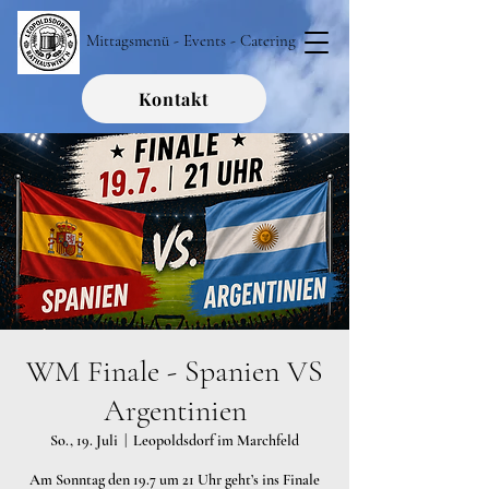
Mittagsmenü - Events - Catering
Kontakt
WM Finale - Spanien VS
Argentinien
So., 19. Juli
  |  
Leopoldsdorf im Marchfeld
Am Sonntag den 19.7 um 21 Uhr geht’s ins Finale