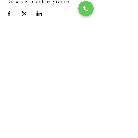
Diese Veranstaltung teilen
02216 20555
office@rathauswirtin.at
Rathausplatz 2, 2285 Leopoldsdorf im
Marchfelde, Austria